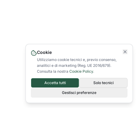
Cookie
Utilizziamo cookie tecnici e, previo consenso,
analitici e di marketing (Reg. UE 2016/679).
Consulta la nostra
Cookie Policy
.
Accetta tutti
Solo tecnici
st hoch und
Gestisci preferenze
eitung
RECHTLICHE INFORMATIONEN
Datenschutzerklärung