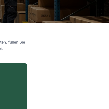
en, füllen Sie
i.