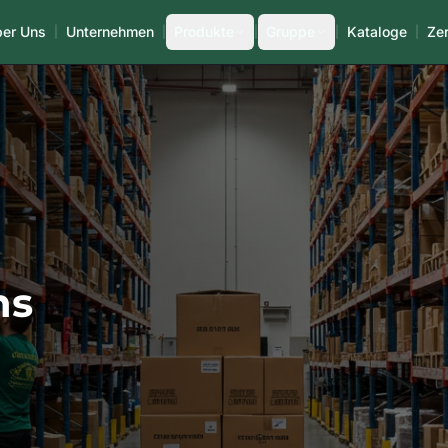
er Uns
Unternehmen
Produkte
Gruppe
Kataloge
Zer
|
|
|
|
|
ns